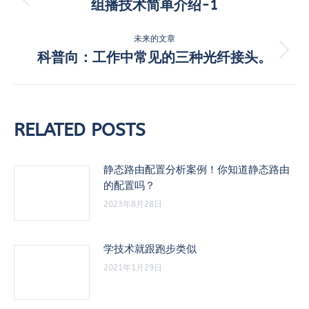
章
组播技术简单介绍-1
历
史
导
的
未来的文章
航
文
科普向：工作中常见的三种光纤接头。
未
章：
来
的
文
章：
RELATED POSTS
静态路由配置分析案例！你知道静态路由
的配置吗？
2023年8月28日
学技术就跟跑步类似
2021年1月29日