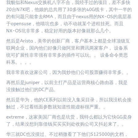
我貌似和Nexus交换机八字不合，我经手过的项目，差不多快
20台N7K吧，他娘的总共用了30多张的40G线卡，其中一半的
的有问题只能拿去RMA，而且由于nexus用的NX-OS的底层基
于opensuse，他喵坑也多，动不动就某个进程挂死。而且
NX-OS坑非常多，稳定好用的版本好像就那么几个。
然后是Arista，美帝的创新厂商，客户基本上都是全球顶级互
联网企业，国内他们好像只做阿里和腾讯两家客户， 设备系
统可扩展性非常强有非常多的插件可以玩。。 设备命令类思
科系。。。。
我非常喜欢这家公司，因为我炒他们公司股票赚得非常多。。
再然后是juniper，以前主打产品是运营商核心路由器，我是
没接触过他们的DC产品。
然后是华为，他的CE系列以前没入集采目录，所以我没机会接
触过，不过看纸面参数就知道性能虚标很严重。。
extreme，这家美国厂商也是坑货，我特么都以为它快GG卖身
了，结果没想到靠借钱买买买到处收购公司又抖起来了。。
华三就DC也没摸过、不过稍微看了下他们S125000的文档，