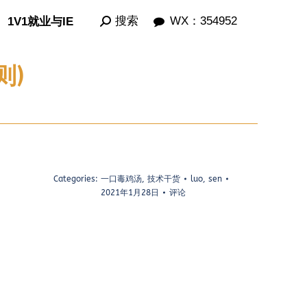
Search:
Search:
搜索
搜索
WX：354952
WX：354952
1V1就业与IE
1V1就业与IE
则)
Categories:
一口毒鸡汤
,
技术干货
luo, sen
2021年1月28日
评论