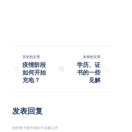
文
历史的文章
未来的文章
章
疫情阶段
学历、证
历
如何开始
未
书的一些
导
史
来
充电？
见解
航
的
的
文
文
章：
章：
发表回复
你的电子邮件地址不会被公开