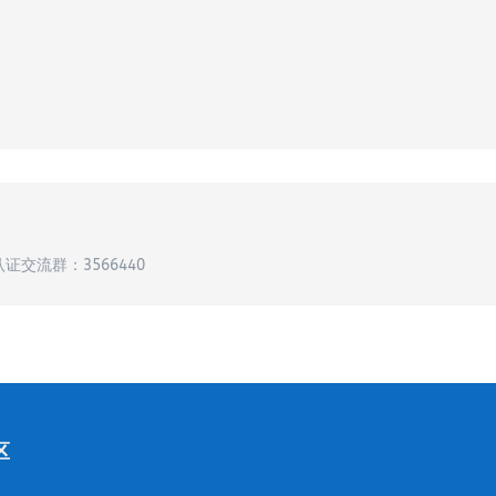
认证交流群：3566440
区