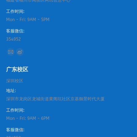
福建省福州市闽侯区网讯智慧中心
工作时间:
Mon - Fri: 9AM - 5PM
客服微信:
354952
找到我们：
Mail
Weibo
page
page
广东校区
opens
opens
in
in
深圳校区
new
new
地址:
window
window
深圳市龙岗区龙城街道黄阁坑社区京基御景时代大厦
工作时间:
Mon - Fri: 9AM - 6PM
客服微信: