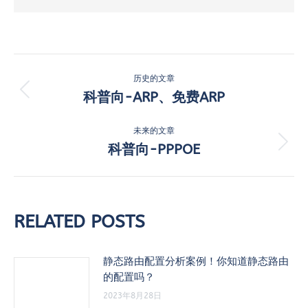
文
历史的文章
章
科普向-ARP、免费ARP
历
史
导
的
未来的文章
航
文
科普向-PPPOE
未
章：
来
的
文
章：
RELATED POSTS
静态路由配置分析案例！你知道静态路由
的配置吗？
2023年8月28日