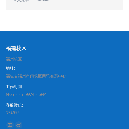
福建校区
福州校区
地址:
福建省福州市闽侯区网讯智慧中心
工作时间:
Mon - Fri: 9AM - 5PM
客服微信:
354952
找到我们：
Mail
Weibo