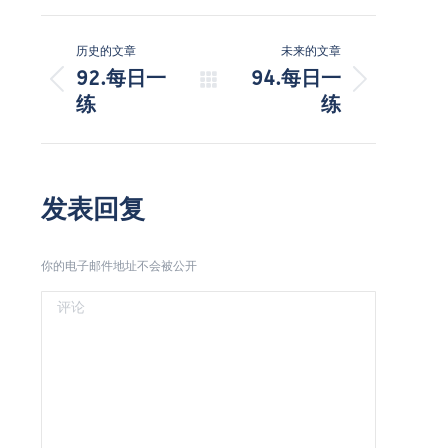
文
历史的文章
未来的文章
章
92.每日一
94.每日一
历
未
练
练
导
史
来
的
的
航
文
文
章：
章：
发表回复
你的电子邮件地址不会被公开
评论