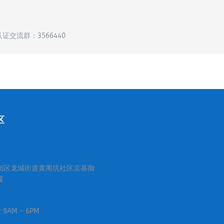
认证交流群：3566440
区
岗区龙城街道黄阁坑社区京基御
厦
i: 9AM - 6PM