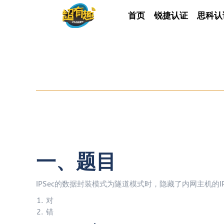
首页
首页
锐捷认证
锐捷认证
思科认
思科
一、题目
IPSec的数据封装模式为隧道模式时，隐藏了内网主机的
对
错