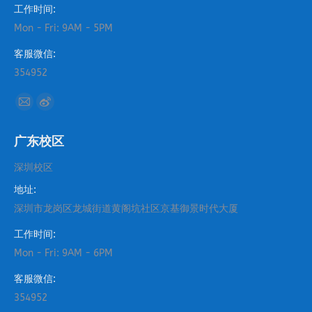
工作时间:
Mon - Fri: 9AM - 5PM
客服微信:
354952
找到我们：
Mail
Weibo
page
page
广东校区
opens
opens
in
in
深圳校区
new
new
地址:
window
window
深圳市龙岗区龙城街道黄阁坑社区京基御景时代大厦
工作时间:
Mon - Fri: 9AM - 6PM
客服微信:
354952