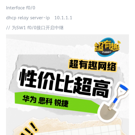
Interface f0/0
dhcp relay server-ip 10.1.1.1
// 为SW1 f0/0接口开启中继