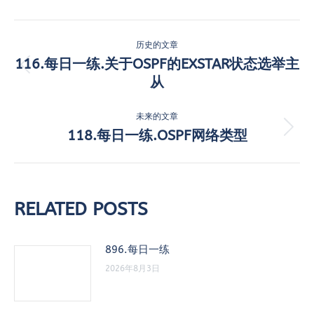
文
历史的文章
章
116.每日一练.关于OSPF的EXSTAR状态选举主
历
从
导
史
的
航
未来的文章
文
118.每日一练.OSPF网络类型
未
章：
来
的
文
章：
RELATED POSTS
896.每日一练
2026年8月3日