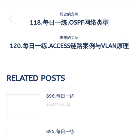
文
历史的文章
章
118.每日一练.OSPF网络类型
历
史
导
的
未来的文章
航
文
120.每日一练.ACCESS链路案例与VLAN原理
未
章：
来
的
文
章：
RELATED POSTS
896.每日一练
2026年8月3日
895.每日一练