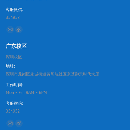
客服微信:
354952
找到我们：
Mail
Weibo
page
page
广东校区
opens
opens
in
in
深圳校区
new
new
地址:
window
window
深圳市龙岗区龙城街道黄阁坑社区京基御景时代大厦
工作时间:
Mon - Fri: 9AM - 6PM
客服微信:
354952
找到我们：
Mail
Weibo