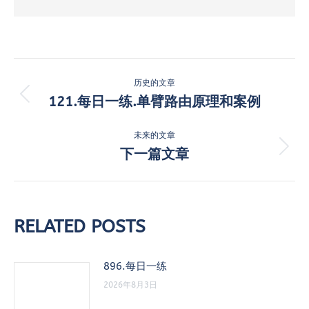
文
历史的文章
章
121.每日一练.单臂路由原理和案例
历
史
导
的
未来的文章
航
文
下一篇文章
未
章：
来
的
文
章：
RELATED POSTS
896.每日一练
2026年8月3日