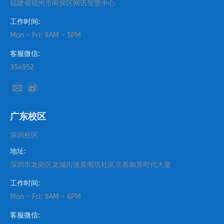
福建省福州市闽侯区网讯智慧中心
工作时间:
Mon - Fri: 9AM - 5PM
客服微信:
354952
找到我们：
Mail
Weibo
page
page
广东校区
opens
opens
in
in
深圳校区
new
new
地址:
window
window
深圳市龙岗区龙城街道黄阁坑社区京基御景时代大厦
工作时间:
Mon - Fri: 9AM - 6PM
客服微信: