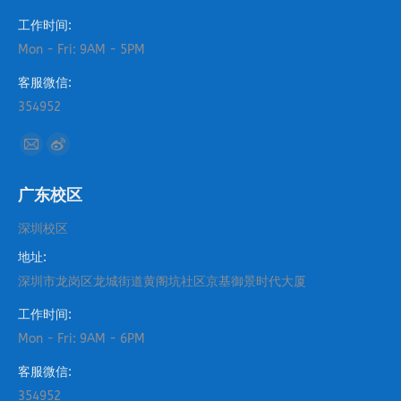
工作时间:
Mon - Fri: 9AM - 5PM
客服微信:
354952
找到我们：
Mail
Weibo
page
page
广东校区
opens
opens
in
in
深圳校区
new
new
地址:
window
window
深圳市龙岗区龙城街道黄阁坑社区京基御景时代大厦
工作时间:
Mon - Fri: 9AM - 6PM
客服微信:
354952