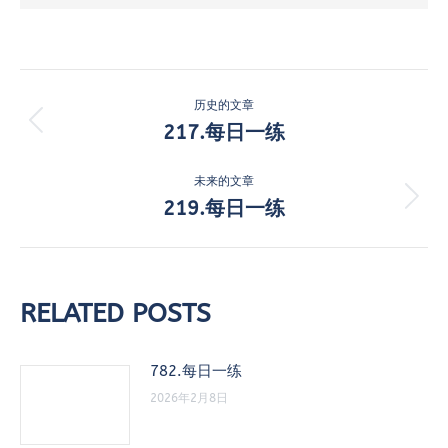
文
历史的文章
章
217.每日一练
历
史
导
的
未来的文章
航
文
219.每日一练
未
章：
来
的
文
章：
RELATED POSTS
782.每日一练
2026年2月8日