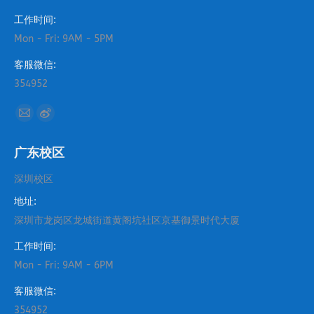
工作时间:
Mon - Fri: 9AM - 5PM
客服微信:
354952
找到我们：
Mail
Weibo
page
page
广东校区
opens
opens
in
in
深圳校区
new
new
地址:
window
window
深圳市龙岗区龙城街道黄阁坑社区京基御景时代大厦
工作时间:
Mon - Fri: 9AM - 6PM
客服微信:
354952