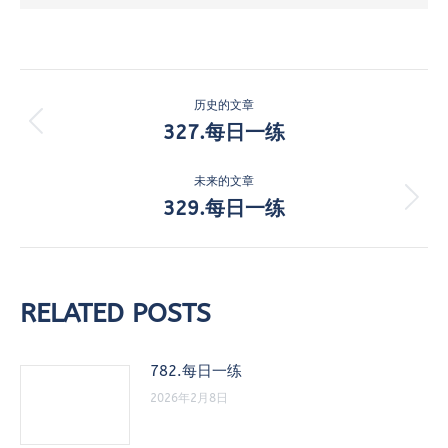
文
历史的文章
章
327.每日一练
历
史
导
的
未来的文章
航
文
329.每日一练
未
章：
来
的
文
章：
RELATED POSTS
782.每日一练
2026年2月8日