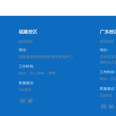
福建校区
广东校
福州校区
深圳校区
地址:
地址:
福建省福州市闽侯区网讯智慧中心
深圳市龙
景时代大
工作时间:
工作时间:
Mon - Fri: 9AM - 5PM
Mon - Fr
客服微信:
客服微信:
354952
354952
找到我们：
Mail
Weibo
找到我们
Mail
We
page
page