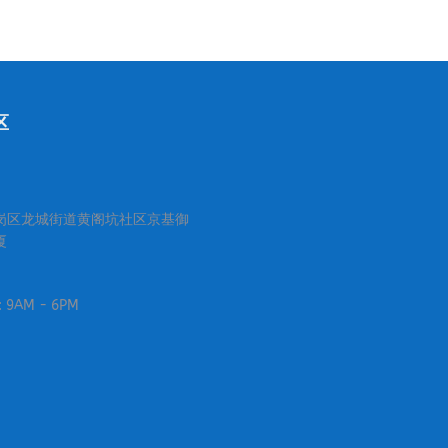
区
岗区龙城街道黄阁坑社区京基御
厦
i: 9AM - 6PM
：
ibo