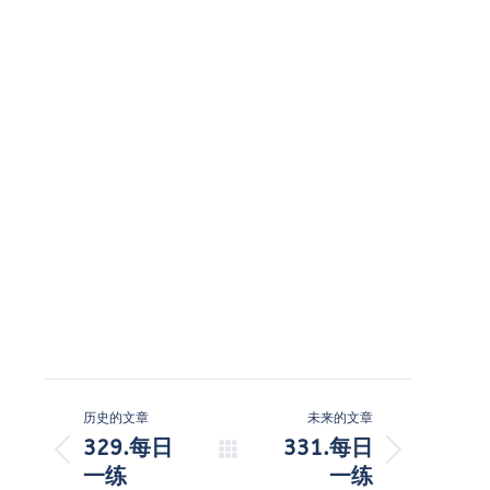
文
历史的文章
未来的文章
章
329.每日
331.每日
历
未
一练
一练
导
史
来