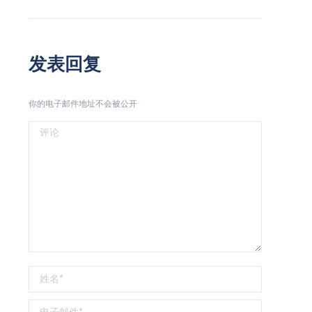
的
的
航
文
文
章：
章：
发表回复
你的电子邮件地址不会被公开
评论
姓名 *
电子邮件 *