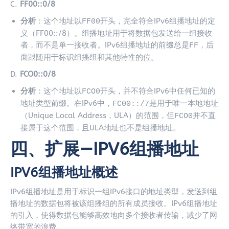
C.
FF00::0/8
分析
：这个地址以
开头，完全符合IPv6组播地址的定
FF00
义（FF00::/8）。组播地址用于将数据包发送给一组接收
者，而不是单一接收者。IPv6组播地址的前缀总是
，后
FF
面跟随用于标识组播组和其他特性的位。
D.
FCO0::0/8
分析
：这个地址以
开头，并不符合IPv6中任何已知的
FCO0
地址类型前缀。在IPv6中，
是用于唯一本地地址
FC00::/7
（Unique Local Address，ULA）的范围，但
并不直
FCO0
接属于这个范围，且ULA地址也不是组播地址。
四、扩展—IPV6组播地址
IPV6组播地址概述
IPv6组播地址是用于标识一组IPv6接口的地址类型，发送到组
播地址的数据包将被该组播组的所有成员接收。IPv6组播地址
的引入，使得数据包能够高效地向多个接收者传输，减少了网
络带宽的浪费。