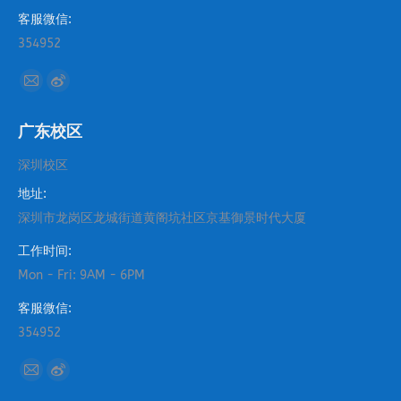
客服微信:
354952
找到我们：
Mail
Weibo
page
page
广东校区
opens
opens
in
in
深圳校区
new
new
地址:
window
window
深圳市龙岗区龙城街道黄阁坑社区京基御景时代大厦
工作时间:
Mon - Fri: 9AM - 6PM
客服微信:
354952
找到我们：
Mail
Weibo