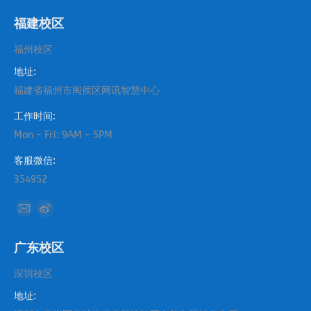
福建校区
福州校区
地址:
福建省福州市闽侯区网讯智慧中心
工作时间:
Mon - Fri: 9AM - 5PM
客服微信:
354952
找到我们：
Mail
Weibo
page
page
广东校区
opens
opens
in
in
深圳校区
new
new
地址:
window
window