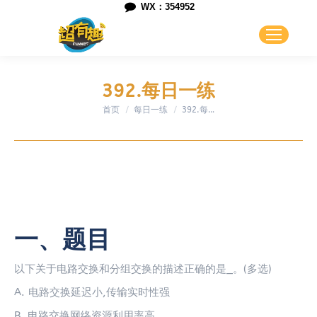
WX：354952
392.每日一练
首页
每日一练
您在这里：
392.每…
一、题目
以下关于电路交换和分组交换的描述正确的是_。(多选)
A. 电路交换延迟小,传输实时性强
B. 电路交换网络资源利用率高