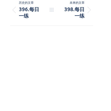
历史的文章
未来的文章
章
396.每日
398.每日
历
未
一练
一练
导
史
来
的
的
航
文
文
章：
章：