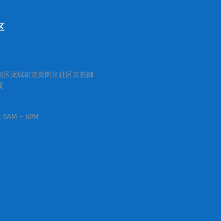
区
岗区龙城街道黄阁坑社区京基御
厦
i: 9AM - 6PM
：
ibo
ge
ens