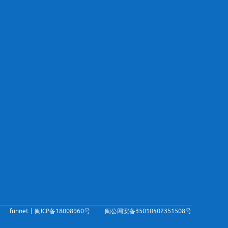
funnet |
闽ICP备18008960号
闽公网安备35010402351508号