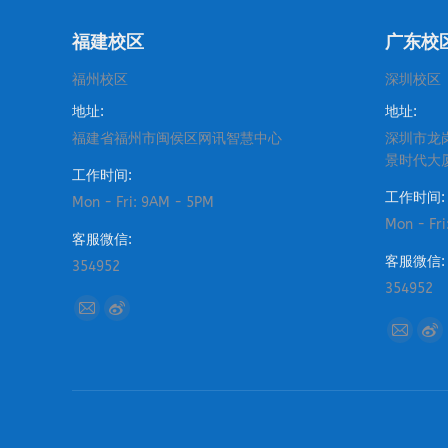
福建校区
广东校
福州校区
深圳校区
地址:
地址:
福建省福州市闽侯区网讯智慧中心
深圳市龙
景时代大
工作时间:
工作时间:
Mon - Fri: 9AM - 5PM
Mon - Fr
客服微信:
客服微信:
354952
354952
找到我们：
Mail
Weibo
找到我们
Mail
We
page
page
page
pa
opens
opens
opens
op
in
in
in
in
new
new
new
ne