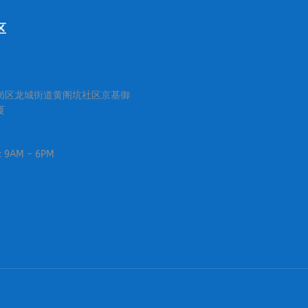
区
岗区龙城街道黄阁坑社区京基御
厦
i: 9AM - 6PM
：
ibo
ge
ens
w