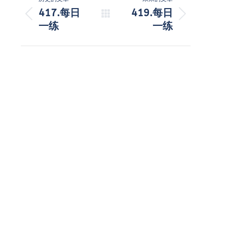
章
417.每日
419.每日
历
未
一练
一练
导
史
来
的
的
航
文
文
章：
章：