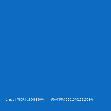
funnet |
闽ICP备18008960号
闽公网安备35010402351508号