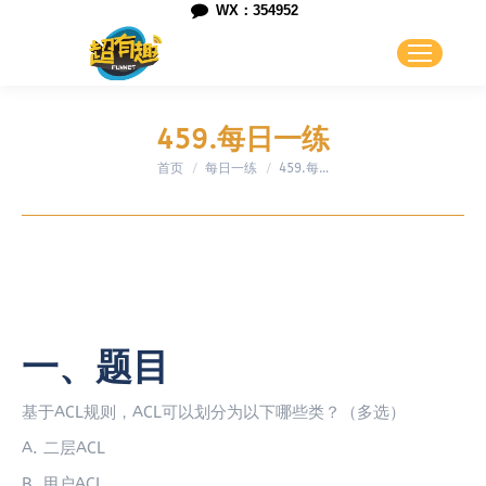
WX：354952
459.每日一练
首页
每日一练
您在这里：
459.每…
一、题目
基于ACL规则，ACL可以划分为以下哪些类？（多选）
A. 二层ACL
B. 用户ACL