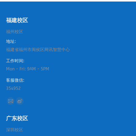
福建校区
福州校区
地址:
福建省福州市闽侯区网讯智慧中心
工作时间:
Mon - Fri: 9AM - 5PM
客服微信:
354952
找到我们：
Mail
Weibo
page
page
广东校区
opens
opens
in
in
深圳校区