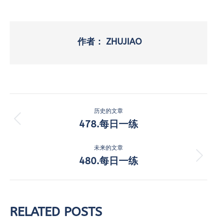
作者：
ZHUJIAO
文
历史的文章
章
478.每日一练
历
史
导
的
未来的文章
航
文
480.每日一练
未
章：
来
的
文
章：
RELATED POSTS