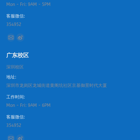
Mon - Fri: 9AM - 5PM
客服微信:
354952
找到我们：
Mail
Weibo
page
page
广东校区
opens
opens
in
in
深圳校区
new
new
地址:
window
window
深圳市龙岗区龙城街道黄阁坑社区京基御景时代大厦
工作时间:
Mon - Fri: 9AM - 6PM
客服微信:
354952
找到我们：