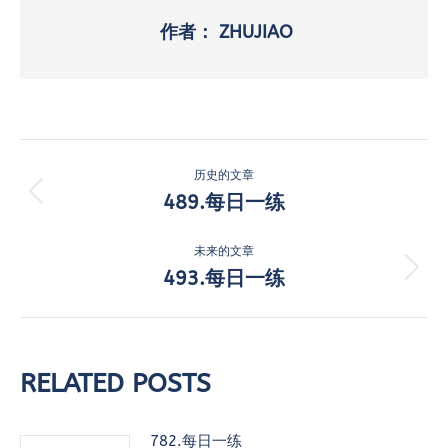
作者：
ZHUJIAO
文
历史的文章
章
489.每日一练
历
史
导
的
未来的文章
航
文
493.每日一练
未
章：
来
的
文
章：
RELATED POSTS
782.每日一练