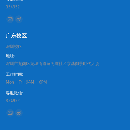
354952
找到我们：
Mail
Weibo
page
page
广东校区
opens
opens
in
in
深圳校区
new
new
地址:
window
window
深圳市龙岗区龙城街道黄阁坑社区京基御景时代大厦
工作时间:
Mon - Fri: 9AM - 6PM
客服微信:
354952
找到我们：
Mail
Weibo
page
page