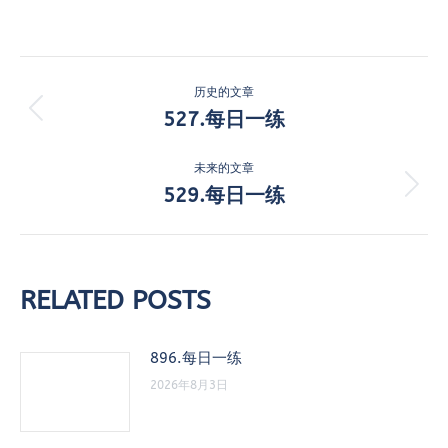
文
历史的文章
章
527.每日一练
历
史
导
的
未来的文章
航
文
529.每日一练
未
章：
来
的
文
章：
RELATED POSTS
896.每日一练
2026年8月3日