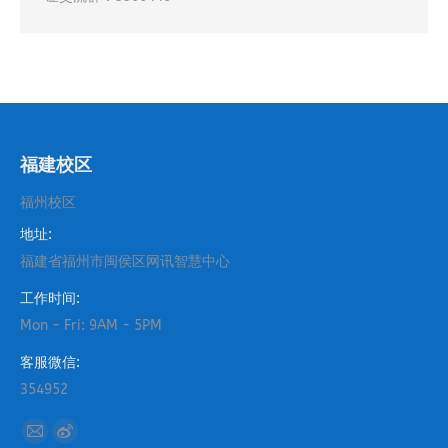
福建校区
福州校区
地址:
福建省福州市闽侯区网讯智慧中心
工作时间:
Mon - Fri: 9AM - 5PM
客服微信:
354952
找到我们：
Mail
Weibo