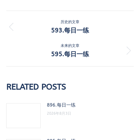
文
历史的文章
章
593.每日一练
历
史
导
的
未来的文章
航
文
595.每日一练
未
章：
来
的
文
章：
RELATED POSTS
896.每日一练
2026年8月3日