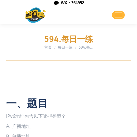
WX：354952
594.每日一练
首页
每日一练
您在这里：
594.每…
一、题目
IPv6地址包含以下哪些类型？
A. 广播地址
B. 单播地址