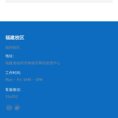
福建校区
福州校区
地址:
福建省福州市闽侯区网讯智慧中心
工作时间:
Mon - Fri: 9AM - 5PM
客服微信:
354952
找到我们：
Mail
Weibo
page
page