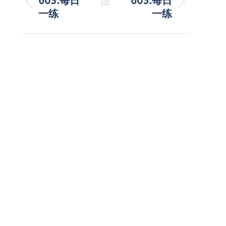
603.每日
605.每日
历
未
一练
一练
导
史
来
的
的
航
文
文
章：
章：