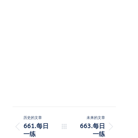
文
历史的文章
未来的文章
章
661.每日
663.每日
历
未
一练
一练
导
史
来