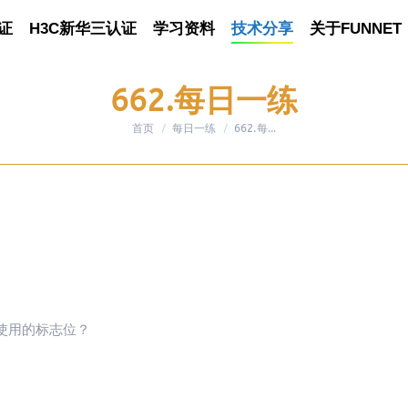
证
认证
H3C新华三认证
H3C新华三认证
学习资料
学习资料
技术分享
技术分享
关于FUNNET
关于FUNNET
662.每日一练
首页
每日一练
您在这里：
662.每…
未使用的标志位？