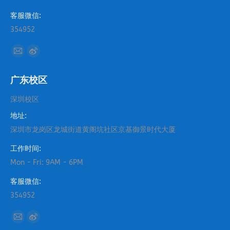
客服微信:
354952
找到我们：
Mail
Weibo
page
page
广东校区
opens
opens
in
in
深圳校区
new
new
地址:
window
window
深圳市龙岗区龙城街道黄阁坑社区京基御景时代大厦
工作时间:
Mon - Fri: 9AM - 6PM
客服微信:
354952
找到我们：
Mail
Weibo