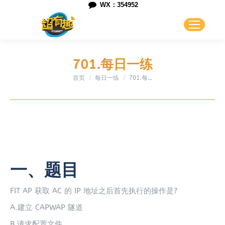
WX：354952
701.每日一练
首页
每日一练
您在这里：
701.每…
一、题目
FIT AP 获取 AC 的 IP 地址之后首先执行的操作是?
A.建立 CAPWAP 隧道
B.请求配置文件