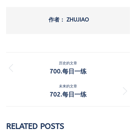
作者：
ZHUJIAO
文
历史的文章
章
700.每日一练
历
史
导
的
未来的文章
航
文
702.每日一练
未
章：
来
的
文
章：
RELATED POSTS