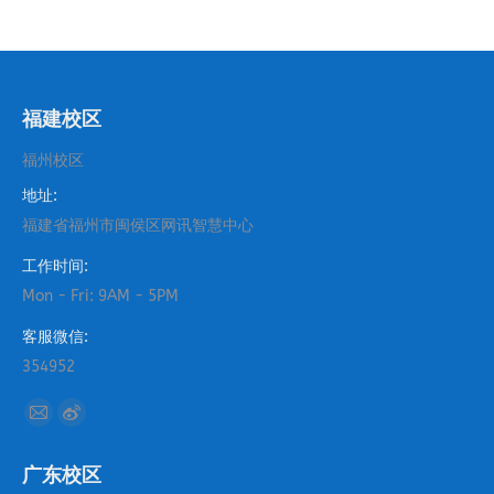
福建校区
福州校区
地址:
福建省福州市闽侯区网讯智慧中心
工作时间:
Mon - Fri: 9AM - 5PM
客服微信:
354952
找到我们：
Mail
Weibo
page
page
广东校区
opens
opens