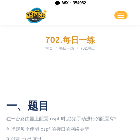
WX：354952
702.每日一练
首页
每日一练
您在这里：
702.每…
一、题目
在一台路由器上配置 ospf 时,必须手动进行的配置有?
A.指定每个使能 ospf 的接口的网络类型
B.创建 ospf 区域