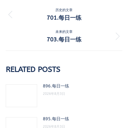
文
历史的文章
章
701.每日一练
历
史
导
的
未来的文章
航
文
703.每日一练
未
章：
来
的
文
章：
RELATED POSTS
896.每日一练
2026年8月3日
895.每日一练
2026年8月3日