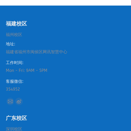
福建校区
福州校区
地址:
福建省福州市闽侯区网讯智慧中心
工作时间:
Mon - Fri: 9AM - 5PM
客服微信:
354952
找到我们：
Mail
Weibo
page
page
广东校区
opens
opens
in
in
深圳校区