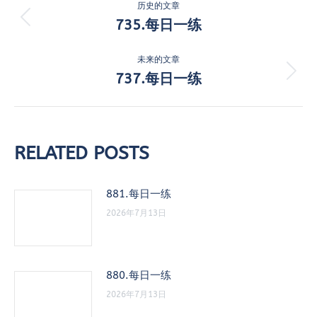
历史的文章
章
735.每日一练
历
史
导
的
未来的文章
航
文
737.每日一练
未
章：
来
的
文
章：
RELATED POSTS
881.每日一练
2026年7月13日
880.每日一练
2026年7月13日