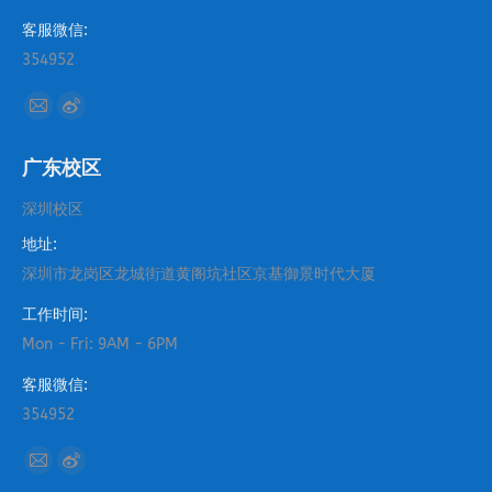
客服微信:
354952
找到我们：
Mail
Weibo
page
page
广东校区
opens
opens
in
in
深圳校区
new
new
地址:
window
window
深圳市龙岗区龙城街道黄阁坑社区京基御景时代大厦
工作时间:
Mon - Fri: 9AM - 6PM
客服微信:
354952
找到我们：
Mail
Weibo