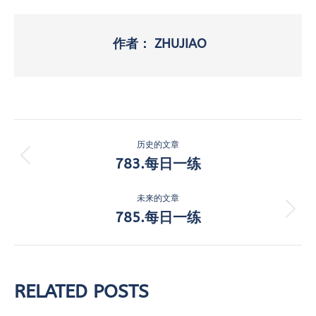
作者：
ZHUJIAO
文
历史的文章
章
783.每日一练
历
史
导
的
未来的文章
航
文
785.每日一练
未
章：
来
的
文
章：
RELATED POSTS