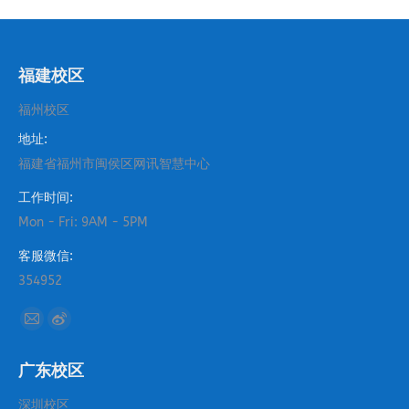
福建校区
福州校区
地址:
福建省福州市闽侯区网讯智慧中心
工作时间:
Mon - Fri: 9AM - 5PM
客服微信:
354952
找到我们：
Mail
Weibo
page
page
广东校区
opens
opens
in
in
深圳校区