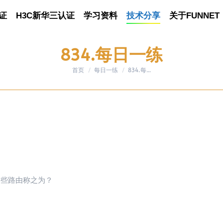
证
认证
H3C新华三认证
H3C新华三认证
学习资料
学习资料
技术分享
技术分享
关于FUNNET
关于FUNNET
834.每日一练
首页
每日一练
您在这里：
834.每…
这些路由称之为？