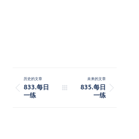
文
历史的文章
未来的文章
章
833.每日
835.每日
历
未
一练
一练
导
史
来
的
的
航
文
文
章：
章：