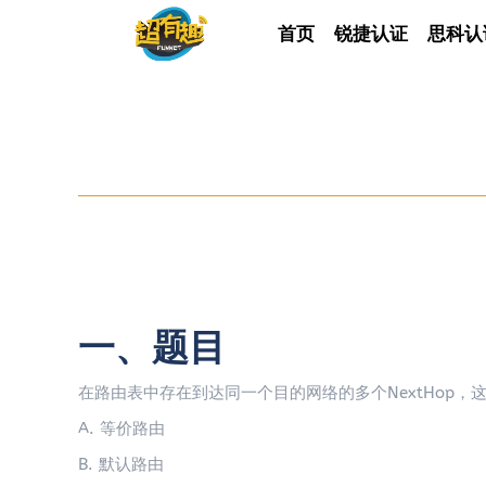
首页
首页
锐捷认证
锐捷认证
思科认
思科
一、题目
在路由表中存在到达同一个目的网络的多个NextHop，
A. 等价路由
B. 默认路由