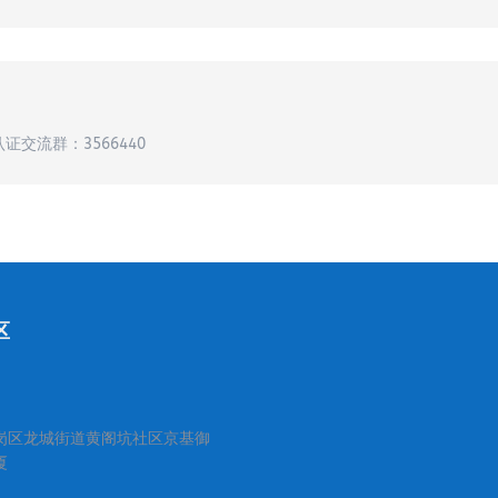
认证交流群：3566440
区
岗区龙城街道黄阁坑社区京基御
厦