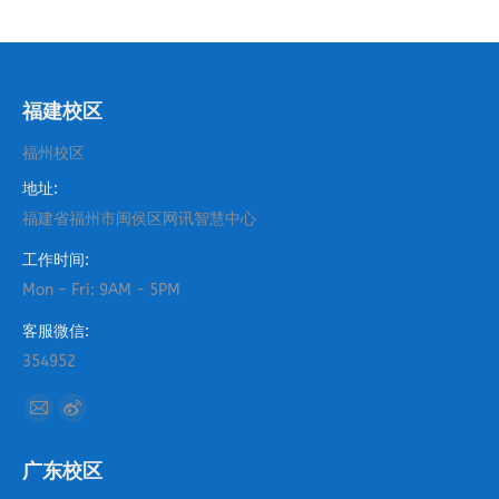
福建校区
福州校区
地址:
福建省福州市闽侯区网讯智慧中心
工作时间:
Mon - Fri: 9AM - 5PM
客服微信:
354952
找到我们：
Mail
Weibo
page
page
广东校区
opens
opens