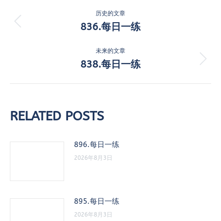
文
历史的文章
章
836.每日一练
历
史
导
的
未来的文章
航
文
838.每日一练
未
章：
来
的
文
章：
RELATED POSTS
896.每日一练
2026年8月3日
895.每日一练
2026年8月3日