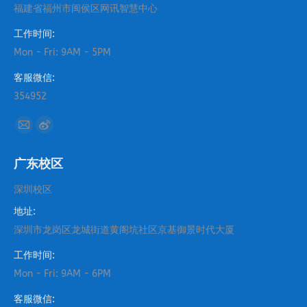
福建省福州市闽侯区网讯智慧中心
工作时间:
Mon - Fri: 9AM - 5PM
客服微信:
354952
找到我们：
Mail
Weibo
page
page
广东校区
opens
opens
in
in
深圳校区
new
new
地址:
window
window
深圳市龙岗区龙城街道黄阁坑社区京基御景时代大厦
工作时间:
Mon - Fri: 9AM - 6PM
客服微信: