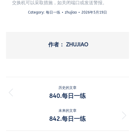
交换机可以采取措施，如关闭端口或发送警报。
Category:
每日一练
zhujiao
2026年5月19日
作者：
ZHUJIAO
文
历史的文章
章
840.每日一练
历
史
导
的
未来的文章
航
文
842.每日一练
未
章：
来
的