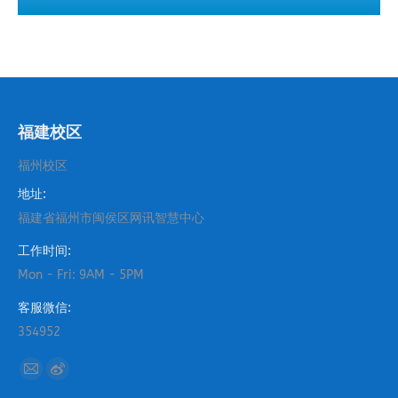
福建校区
福州校区
地址:
福建省福州市闽侯区网讯智慧中心
工作时间:
Mon - Fri: 9AM - 5PM
客服微信:
354952
找到我们：
Mail
Weibo