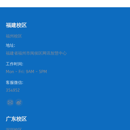
福建校区
福州校区
地址:
福建省福州市闽侯区网讯智慧中心
工作时间:
Mon - Fri: 9AM - 5PM
客服微信:
354952
找到我们：
Mail
Weibo
page
page
广东校区
opens
opens
in
in
深圳校区