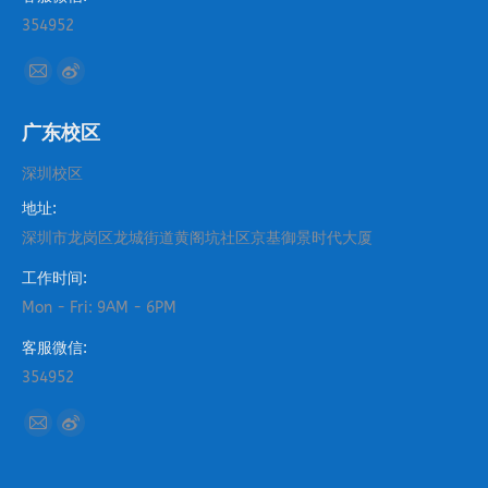
354952
找到我们：
Mail
Weibo
page
page
广东校区
opens
opens
in
in
深圳校区
new
new
地址:
window
window
深圳市龙岗区龙城街道黄阁坑社区京基御景时代大厦
工作时间:
Mon - Fri: 9AM - 6PM
客服微信:
354952
找到我们：
Mail
Weibo
page
page