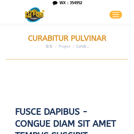
WX：354952
CURABITUR PULVINAR
首页
Project
您在这里：
Curab…
FUSCE DAPIBUS -
CONGUE DIAM SIT AMET