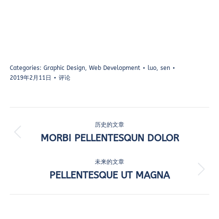
Categories:
Graphic Design
,
Web Development
luo, sen
2019年2月11日
评论
项
历史的文章
目
MORBI PELLENTESQUN DOLOR
上
一
导
个
未来的文章
航
项
PELLENTESQUE UT MAGNA
下
目：
一
个
项
目：