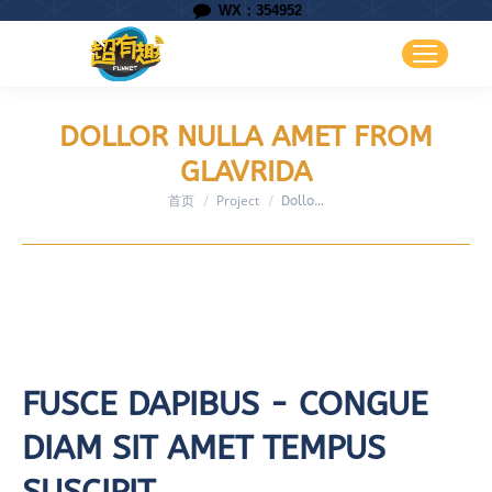
WX：354952
DOLLOR NULLA AMET FROM
GLAVRIDA
首页
Project
您在这里：
Dollo…
FUSCE DAPIBUS - CONGUE
DIAM SIT AMET TEMPUS