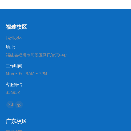
目：
福建校区
福州校区
地址:
福建省福州市闽侯区网讯智慧中心
工作时间:
Mon - Fri: 9AM - 5PM
客服微信:
354952
找到我们：
Mail
Weibo
page
page
广东校区
opens
opens
in
in