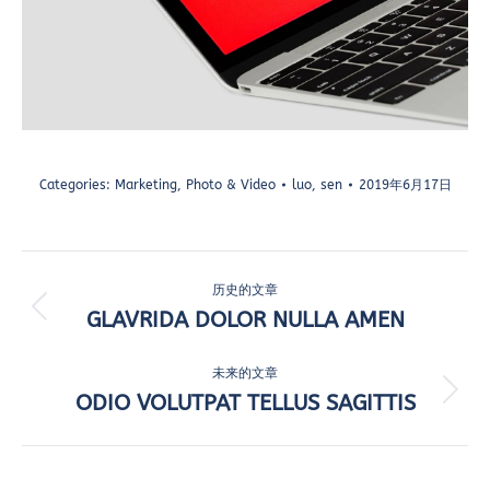
Categories:
Marketing
,
Photo & Video
luo, sen
2019年6月17日
项
历史的文章
目
GLAVRIDA DOLOR NULLA AMEN
上
一
导
个
未来的文章
航
项
ODIO VOLUTPAT TELLUS SAGITTIS
下
目：
一
个
项