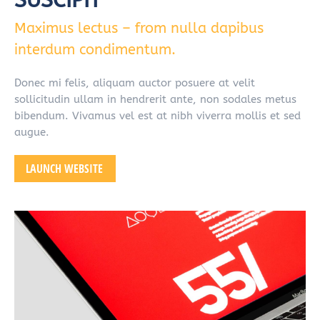
SUSCIPIT
Maximus lectus – from nulla dapibus
interdum condimentum.
Donec mi felis, aliquam auctor posuere at velit
sollicitudin ullam in hendrerit ante, non sodales metus
bibendum. Vivamus vel est at nibh viverra mollis et sed
augue.
LAUNCH WEBSITE