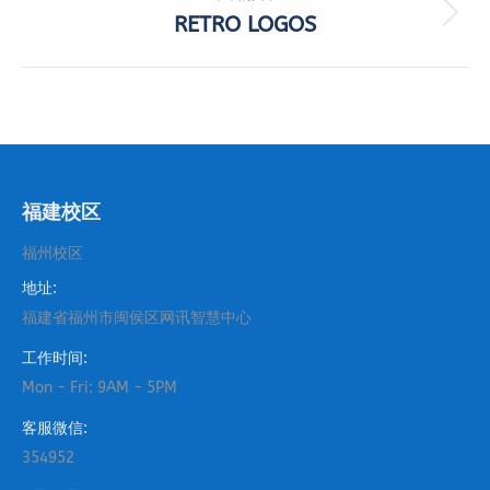
航
项
RETRO LOGOS
下
目：
一
个
项
目：
福建校区
福州校区
地址:
福建省福州市闽侯区网讯智慧中心
工作时间:
Mon - Fri: 9AM - 5PM
客服微信:
354952