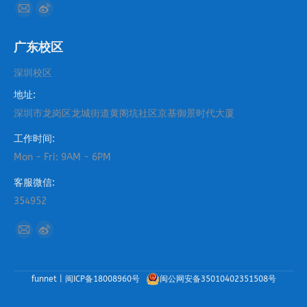
找到我们：
Mail
Weibo
page
page
广东校区
opens
opens
in
in
深圳校区
new
new
地址:
window
window
深圳市龙岗区龙城街道黄阁坑社区京基御景时代大厦
工作时间:
Mon - Fri: 9AM - 6PM
客服微信:
354952
找到我们：
Mail
Weibo
page
page
opens
opens
funnet |
闽ICP备18008960号
闽公网安备35010402351508号
in
in