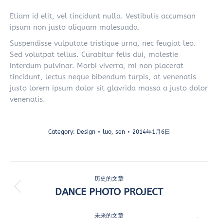
Etiam id elit, vel tincidunt nulla. Vestibulis accumsan
ipsum non justo aliquam malesuada.
Suspendisse vulputate tristique urna, nec feugiat leo.
Sed volutpat tellus. Curabitur felis dui, molestie
interdum pulvinar. Morbi viverra, mi non placerat
tincidunt, lectus neque bibendum turpis, at venenatis
justo lorem ipsum dolor sit glavrida massa a justo dolor
venenatis.
Category:
Design
luo, sen
2014年1月6日
项
历史的文章
目
DANCE PHOTO PROJECT
上
一
导
个
未来的文章