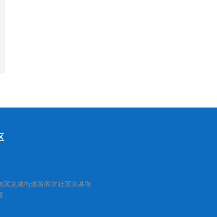
区
岗区龙城街道黄阁坑社区京基御
厦