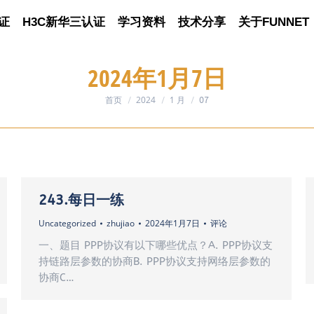
证
认证
H3C新华三认证
H3C新华三认证
学习资料
学习资料
技术分享
技术分享
关于FUNNET
关于FUNNET
2024年1月7日
首页
2024
1 月
您在这里：
07
243.每日一练
Uncategorized
zhujiao
2024年1月7日
评论
一、题目 PPP协议有以下哪些优点？A. PPP协议支
持链路层参数的协商B. PPP协议支持网络层参数的
协商C…